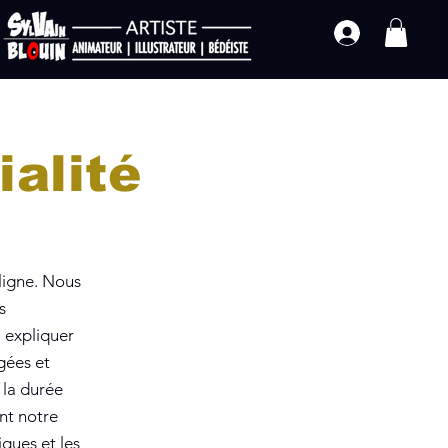
ialité
 ligne. Nous
s
à expliquer
gées et
 la durée
nt notre
iques et les