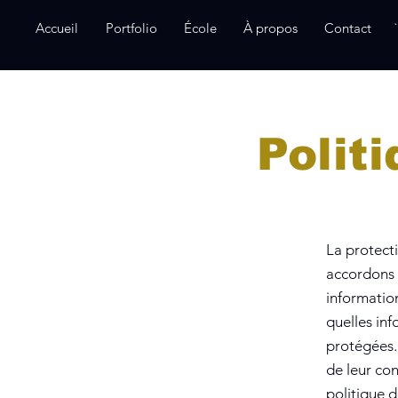
Accueil
Portfolio
École
À propos
Contact
Polit
La protecti
accordons u
information
quelles inf
protégées.
de leur co
politique d