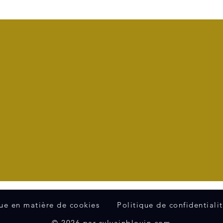
que en matière de cookies
Politique de confidentiali
© 2026 par sylvainblouin.com