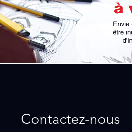
à 
Envie 
être in
d’i
Contactez-nous