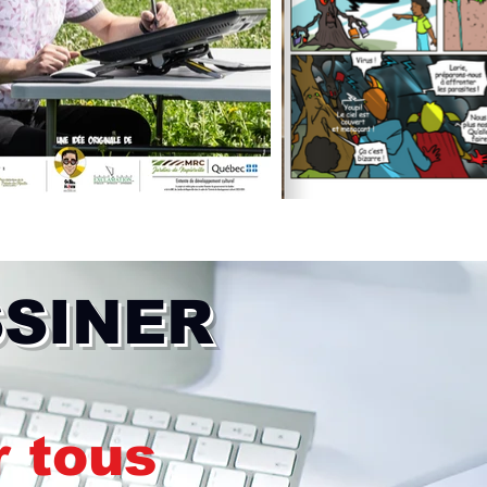
SSINER
r tous