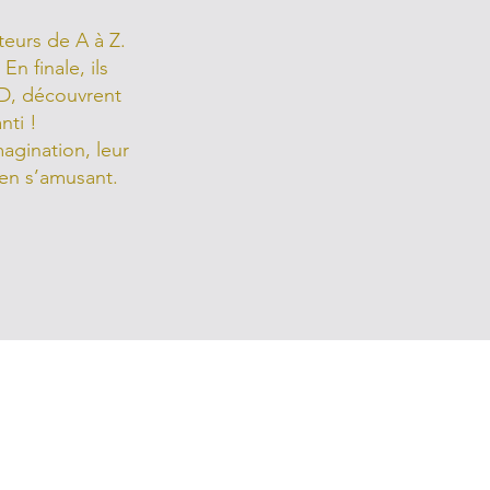
teurs de A à Z.
n finale, ils
3D, découvrent
nti !
agination, leur
 en s’amusant.